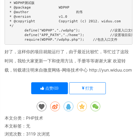
 * WDPHP测试版

 * @package 		WDPHP

 * @author 			肖伟 

 * @version 		v1.0

 * @copyright 		Copyright (c) 2012. widuu.com	

 */

	define("WDPHP","./wdphp");		//设置入口文件夹的地址

	define("APP_PATH","./home");		//设置项目应用路径

好了，这样你的项目就能运行了，由于最近比较忙，等忙过了这段
时间，我给大家更新一下和使用方法，手册等等谢谢大家 欢迎转
载，转载请注明来自微度网络-网络技术中心 http://yun.widuu.com
点赞(
0
)
打赏
本文分类：
PHP技术
本文标签：无
浏览次数：
3119
次浏览