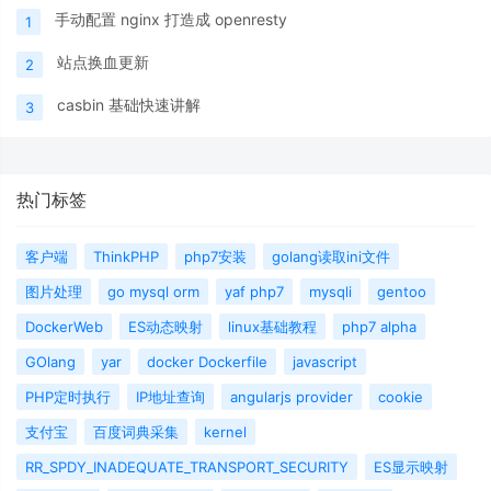
手动配置 nginx 打造成 openresty
1
站点换血更新
2
casbin 基础快速讲解
3
热门标签
客户端
ThinkPHP
php7安装
golang读取ini文件
图片处理
go mysql orm
yaf php7
mysqli
gentoo
DockerWeb
ES动态映射
linux基础教程
php7 alpha
GOlang
yar
docker Dockerfile
javascript
PHP定时执行
IP地址查询
angularjs provider
cookie
支付宝
百度词典采集
kernel
RR_SPDY_INADEQUATE_TRANSPORT_SECURITY
ES显示映射