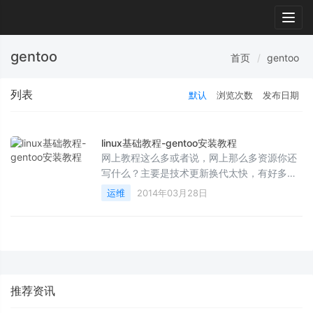
Togg
navig
gentoo
首页
gentoo
列表
默认
浏览次数
发布日期
linux基础教程-gentoo安装教程
网上教程这么多或者说，网上那么多资源你还
写什么？主要是技术更新换代太快，有好多东
西一直在变，所以我写出来最新的，肯定能让
运维
2014年03月28日
你安装成功的~ 下...
推荐资讯