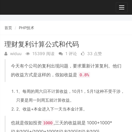
Togg
navig
首页
PHP技术
理财复利计算公式和代码
widuu
15399 阅读
1 评论
33 点赞
今天有个公司的复利出现问题，要求重新计算复利。他们
的收益方式是这样的，假如收益是
0.8%
1、每周的周六日不计算收益，10月1，5月1这种不受干涉，
只要是周一到周五就计算收益。
2、收益+本金进入下一天当本金计算。
也就是假如投资
,三天的收益就是 1000+1000*
1000
(0.8/100)+(1000+1000*(0.8/100))*(0.8/100)