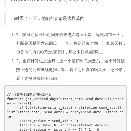
当时看了一下，他们的php是这样算的
1、将日期从开始时间开始来进入递归函数，每次增加一天，
判断是否是周六或周日，一直计算到结束时间，计算总天数，
但是他们有180天定期理财，那么多订单循环哎。
2、金额计算也是递归，上一个递归出总天数后，这个计算按
照上边的公式继续递归计算，看了之后真的脑瓜疼。还出错，
看了之后改成如下代码：
// 计算两个日期之间的工作日

function get_weekend_days($start_date,$end_date,$is_workd
ay = false){

      if (strtotime($start_date) > strtotime($end_date)) 
list($start_date, $end_date) = array($end_date, $start_da
te);

      $start_reduce = $end_add = 0;

      $start_N = date('N',strtotime($start_date));

      $start_reduce = ($start_N == 7) ? 1 : 0;
