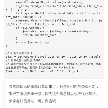
      $end_N = date('N',strtotime($end_date));

      in_array($end_N,array(6,7)) && $end_add = ($end_N =
= 7) ? 2 : 1;

      $alldays = abs(strtotime($end_date) - strtotime($st
art_date))/86400 + 1;

      $weekend_days = floor(($alldays + $start_N - 1 - $e
nd_N) / 7) * 2 - $start_reduce + $end_add;

      if ($is_workday){

          $workday_days = $alldays - $weekend_days;

          return $workday_days;

      }

      return $weekend_days;

}

// 日期之间的工作日

$day = get_weekend_days('2018-08-20','2018-10-20',true);

// 计算收益，假如是`1000`

// 复利计算的特点是：把上期末的本利和作为下一期的本金，在计算时每一期本
金的数额是不同的。复利的计算公式是：F= P*(1+i)^n

其实就这么简单就计算出来了，只是他们想的公式不对，
造成了系统严重卡顿，因为这个着急所以也没优化算法，
大家有好的算法，可以留言哦