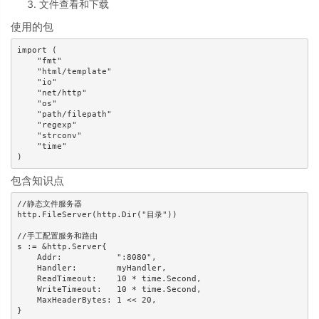
文件查看和下载
使用的包
import (

    "fmt"

    "html/template"

    "io"

    "net/http"

    "os"

    "path/filepath"

    "regexp"

    "strconv"

    "time"

包含知识点
//静态文件服务器

http.FileServer(http.Dir("目录"))

//手工配置服务和路由

s := &http.Server{

    Addr:           ":8080",

    Handler:        myHandler,

    ReadTimeout:    10 * time.Second,

    WriteTimeout:   10 * time.Second,

    MaxHeaderBytes: 1 << 20,

}
