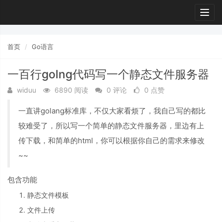
Togg
navig
首页
Go语言
一百行golng代码写一个静态文件服务器
widuu
6890 阅读
0 评论
0 点赞
一直讲golang标准库，不仅大家看烦了，我自己写的都比
较难受了，所以写一个简单的静态文件服务器，里边有上
传下载，和简单的html，你可以根据你自己的需求来修改
~~
包含功能
静态文件模板
文件上传