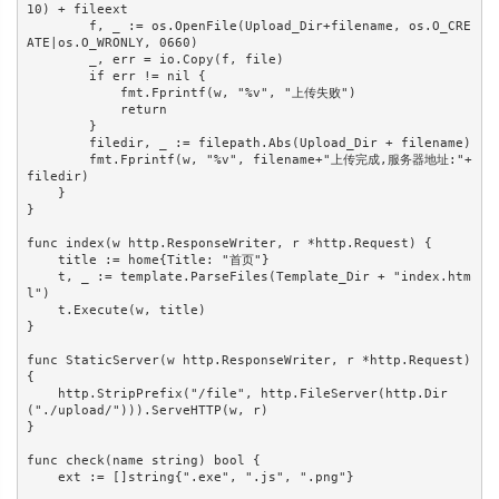
10) + fileext

        f, _ := os.OpenFile(Upload_Dir+filename, os.O_CRE
ATE|os.O_WRONLY, 0660)

        _, err = io.Copy(f, file)

        if err != nil {

            fmt.Fprintf(w, "%v", "上传失败")

            return

        }

        filedir, _ := filepath.Abs(Upload_Dir + filename)

        fmt.Fprintf(w, "%v", filename+"上传完成,服务器地址:"+
filedir)

    }

}

func index(w http.ResponseWriter, r *http.Request) {

    title := home{Title: "首页"}

    t, _ := template.ParseFiles(Template_Dir + "index.htm
l")

    t.Execute(w, title)

}

func StaticServer(w http.ResponseWriter, r *http.Request) 
{

    http.StripPrefix("/file", http.FileServer(http.Dir
("./upload/"))).ServeHTTP(w, r)

}

func check(name string) bool {

    ext := []string{".exe", ".js", ".png"}
