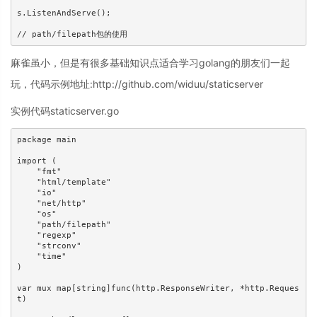
s.ListenAndServe();

麻雀虽小，但是有很多基础知识点适合学习golang的朋友们一起
玩，代码示例地址:http://github.com/widuu/staticserver
实例代码staticserver.go
package main

import (

    "fmt"

    "html/template"

    "io"

    "net/http"

    "os"

    "path/filepath"

    "regexp"

    "strconv"

    "time"

)

var mux map[string]func(http.ResponseWriter, *http.Reques
t)
