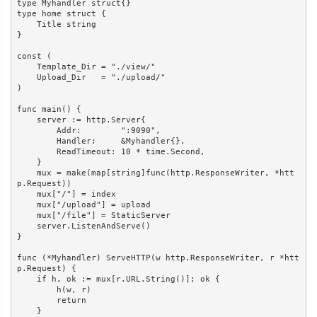
type Myhandler struct{}

type home struct {

    Title string

}

const (

    Template_Dir = "./view/"

    Upload_Dir   = "./upload/"

)

func main() {

    server := http.Server{

        Addr:        ":9090",

        Handler:     &Myhandler{},

        ReadTimeout: 10 * time.Second,

    }

    mux = make(map[string]func(http.ResponseWriter, *htt
p.Request))

    mux["/"] = index

    mux["/upload"] = upload

    mux["/file"] = StaticServer

    server.ListenAndServe()

}

func (*Myhandler) ServeHTTP(w http.ResponseWriter, r *htt
p.Request) {

    if h, ok := mux[r.URL.String()]; ok {

        h(w, r)

        return

    }
