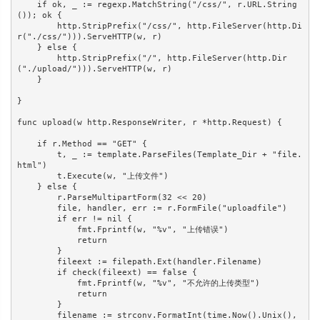
    if ok, _ := regexp.MatchString("/css/", r.URL.String
()); ok {

        http.StripPrefix("/css/", http.FileServer(http.Di
r("./css/"))).ServeHTTP(w, r)

    } else {

        http.StripPrefix("/", http.FileServer(http.Dir
("./upload/"))).ServeHTTP(w, r)

    }

}

func upload(w http.ResponseWriter, r *http.Request) {

    if r.Method == "GET" {

        t, _ := template.ParseFiles(Template_Dir + "file.
html")

        t.Execute(w, "上传文件")

    } else {

        r.ParseMultipartForm(32 << 20)

        file, handler, err := r.FormFile("uploadfile")

        if err != nil {

            fmt.Fprintf(w, "%v", "上传错误")

            return

        }

        fileext := filepath.Ext(handler.Filename)

        if check(fileext) == false {

            fmt.Fprintf(w, "%v", "不允许的上传类型")

            return

        }

        filename := strconv.FormatInt(time.Now().Unix(), 