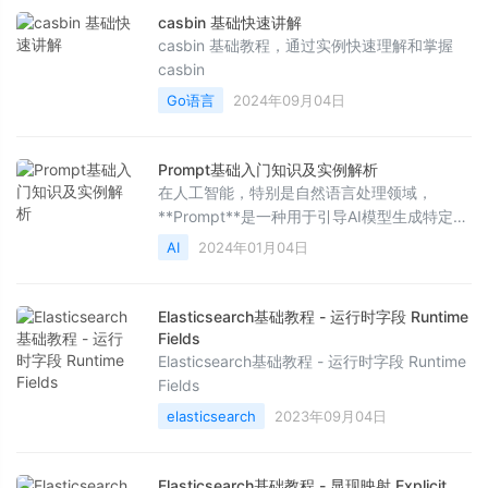
casbin 基础快速讲解
casbin 基础教程，通过实例快速理解和掌握
casbin
Go语言
2024年09月04日
Prompt基础入门知识及实例解析
在人工智能，特别是自然语言处理领域，
**Prompt**是一种用于引导AI模型生成特定输
出的输入文本。它既可以是一句问题、一段描
AI
2024年01月04日
述，也可以是一个指令，通过提供明确且具有
上下文信息的prompt，模型能够根据训练数据
和上下文理解来生成符合预期的回答或内容。
Elasticsearch基础教程 - 运行时字段 Runtime
例如：- Prompt: "写一篇关于环保的文章开头
Fields
段落。"- AI模型可能的响应: "环境保护是当今
Elasticsearch基础教程 - 运行时字段 Runtime
全
Fields
elasticsearch
2023年09月04日
Elasticsearch基础教程 - 显现映射 Explicit