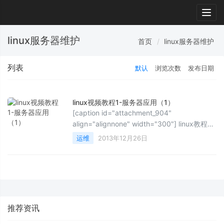
Togg
navig
linux服务器维护
首页
linux服务器维护
列表
默认
浏览次数
发布日期
linux视频教程1-服务器应用（1）
[caption id="attachment_904"
align="alignnone" width="300"] linux教程
[/caption] 随着PHP语言的流行，平台上而言
运维
2013年12月26日
也带起了linux的兴起尤...
推荐资讯