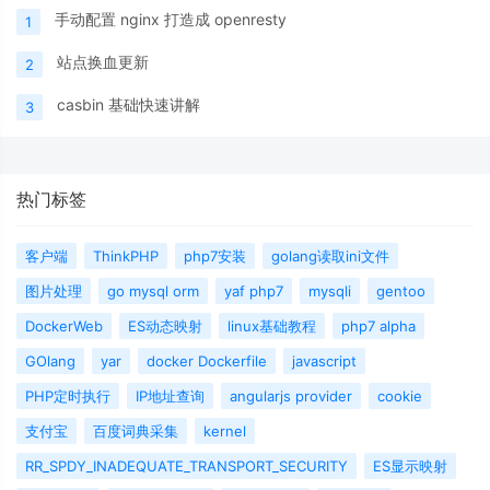
手动配置 nginx 打造成 openresty
1
站点换血更新
2
casbin 基础快速讲解
3
热门标签
客户端
ThinkPHP
php7安装
golang读取ini文件
图片处理
go mysql orm
yaf php7
mysqli
gentoo
DockerWeb
ES动态映射
linux基础教程
php7 alpha
GOlang
yar
docker Dockerfile
javascript
PHP定时执行
IP地址查询
angularjs provider
cookie
支付宝
百度词典采集
kernel
RR_SPDY_INADEQUATE_TRANSPORT_SECURITY
ES显示映射