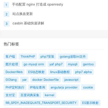
手动配置 nginx 打造成 openresty
1
站点换血更新
2
casbin 基础快速讲解
3
热门标签
客户端
ThinkPHP
php7安装
golang读取ini文件
图片处理
go mysql orm
yaf php7
mysqli
gentoo
DockerWeb
ES动态映射
linux基础教程
php7 alpha
GOlang
yar
docker Dockerfile
javascript
PHP定时执行
IP地址查询
angularjs provider
cookie
支付宝
百度词典采集
kernel
RR_SPDY_INADEQUATE_TRANSPORT_SECURITY
ES显示映射