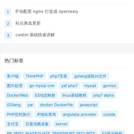
手动配置 nginx 打造成 openresty
1
站点换血更新
2
casbin 基础快速讲解
3
热门标签
客户端
ThinkPHP
php7安装
golang读取ini文件
图片处理
go mysql orm
yaf php7
mysqli
gentoo
DockerWeb
ES动态映射
linux基础教程
php7 alpha
GOlang
yar
docker Dockerfile
javascript
PHP定时执行
IP地址查询
angularjs provider
cookie
支付宝
百度词典采集
kernel
RR_SPDY_INADEQUATE_TRANSPORT_SECURITY
ES显示映射