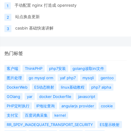
手动配置 nginx 打造成 openresty
1
站点换血更新
2
casbin 基础快速讲解
3
热门标签
客户端
ThinkPHP
php7安装
golang读取ini文件
图片处理
go mysql orm
yaf php7
mysqli
gentoo
DockerWeb
ES动态映射
linux基础教程
php7 alpha
GOlang
yar
docker Dockerfile
javascript
PHP定时执行
IP地址查询
angularjs provider
cookie
支付宝
百度词典采集
kernel
RR_SPDY_INADEQUATE_TRANSPORT_SECURITY
ES显示映射