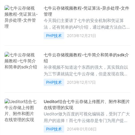
七牛云存储视频教程-凭证算法-异步处理-文件
管理
今天我们主要讲了七牛的安全机制和凭证算
法，还有简单的API介绍，通过构建方法自己定
制化开发，解决了朋友们不懂七牛APi的烦恼，
PHP技术
2013年12月21日
譬如七牛PO...
七牛云存储视频教程-七牛简介和简单的sdk介
绍
补录视频不知道这个东西的强大，其实我自以
为三节课就搞定七牛云存储，但是发现在我录
视频的时候，有好多想法在我的眼前浮现，这
PHP技术
2013年12月17日
个东西太强...
Ueditor结合七牛云存储上传图片、附件和图片
在线管理的实现
Ueditor做为百度的可视化编辑器，受到了广大
用户的追捧！而七牛云储存是专门为用户提供
附件存储、快速上传、附件安全的一个云产
PHP技术
2014年01月08日
品，很多公司不打...