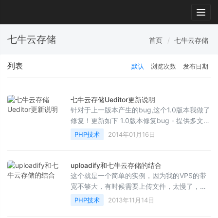
Togg
navig
七牛云存储
首页
七牛云存储
列表
默认
浏览次数
发布日期
七牛云存储Ueditor更新说明
针对于上一版本产生的bug,这个1.0版本我做了
修复！更新如下 1.0版本修复bug - 提供多文件
上传，解决了以前不能多文件上传问题，最大
PHP技术
2014年01月16日
上传图片...
uploadify和七牛云存储的结合
这个就是一个简单的实例，因为我的VPS的带
宽不够大，有时候需要上传文件，太慢了，所
以用的七牛，然后服务器安装了一个软件，每
PHP技术
2013年11月14日
五分钟从七牛下...