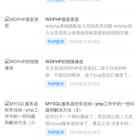
http://www.0...
WDPHP最新更新
wdphp基础函数加入代码高亮功能 wdphp加
入分页类和上传类使得框架更好的得到完善
/** * 代码加亮 * @param String $str 要高亮
PHP技术
2012年12月03日
显示...
WDPHP的细微修改
今天发现WDPHP在安装到二级子目录的时
候，不能识别模块，这个bug也自己修改了一
下， 最新下载地址
PHP技术
2012年12月03日
http://pan.baidu.com/share/link?
shareid=136...
MYSQL服务器经常挂掉--php工作中的一些问
题和解决方法（2）
前些日子一个网站搬家了，然后我们第二天发
现mysql服务器挂掉了，重启之后 没多长时间
又挂掉了！ 这是为什么呢？ 查看mysql的错...
PHP技术
2013年02月18日