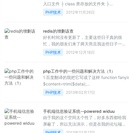
入口文件 ├ class 类存放的文件夹 ├
base.class.php 基类 ├ error.class.php 错误
PHP技术
2012年11月26日
处理类 ├ parm...
redis的增删该查
好长时间没有更新了，主要这些日子真的很
忙，我的朋友们来了两天而且我这些日子一直
再处理一些事情，但是今天我就给大家重新回
PHP技术
2012年12月18日
来，保证咱们的更新...
php工作中的一些问题和解决方法（1）
1.百度翻译的我把它写成了这样 function fanyi($data){
$content=trim($data);
$api=@file_get_contents(&quot;http://openapi.
PHP技术
2013年02月17日
手机端信息验证系统--powered widuu
由于我的这个空间太个性了，好多东西都给我
屏蔽了，所以无法演示，但是在我的论坛端，
我做了演示大家可以发送内容给我！ 测试地址
PHP技术
2013年02月17日