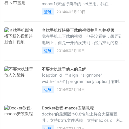
mono(1)来运行简单的.net应用。我在
windows中运行docker,这个工作非常快，您可
运维
2014年02月20日
以参照安装说明来安装dock...
查找手机版快播下载的视频并且合并视频
我在手机上下载的视频，但是没看完，想弄到
电脑上，但是一开始没找到，然后找到的都是
*.!mv的视频，下边的教程就是教大家怎么找到
运维
2014年02月19日
下载的视频和下载...
不要太执迷于他人的见解
[caption id="" align="alignnone"
width="576"] programmer[/caption] 有时候
我也很啰嗦，有时候我也不知道我想说什么！
运维
2014年02月14日
但是我知道的是我的思...
Docker教程-macos安装教程
docker的最新版本0.8性能上将会大幅度提
升，支持btrfs文件系统，支持mac os x，所以
我在这里介绍一下mac os x的安装方式，其实
运维
2014年02月13日