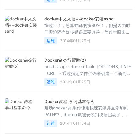
有两种，以前我用m...
docker中文文档++docker安装sshd
快过年了，总算翻译的快90%了，但是因为时
间紧迫还有好多错误需要改善，等过年回来我
会增加截图案例和视频，然后把最后的翻译完
运维
2014年01月29日
成！提前祝大家...
Docker命令行帮助(2)
build Usage: docker build [OPTIONS] PATH
| URL | - 通过指定文件代码来创建一个新的容
器 -t="": 库的名称和可选标记容器创建成功...
运维
2014年01月25日
Docker教程-学习基本命令
启动docker 如果你使用快速安装并且添加到
PATH中，docker就被安装到快捷启动了，当
Ubuntu系统启动时就启动了！你只需要运行命
运维
2014年01月24日
令sudo run docker...