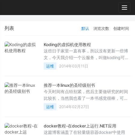
Togg
navig
列表
默认
浏览次数
创建时间
Koding的虚拟机使用教程
这些日子家里一直有事，所以没有更新一些博
文，今天我介绍一个云服务，叫做koding可能
名字的起源就是coding估计域名被占用了，所
运维
2014年03月11日
以用的Koding.com...
推荐一本linux的圣经级别书
今天时间有点特别紧，然后主要做研究的时间
比较长，当然我也看了一本书感觉很棒，可以
对比apue级别的书，我看了下中文的还是没
运维
2014年02月27日
有，只有因为原版...
docker教程-在docker上运行.NET应用
这篇博客涵盖了在轻量级容器docker中使用