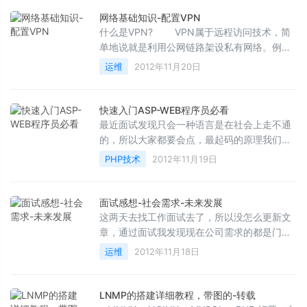
网络基础知识-配置VPN
什么是VPN? VPN属于远程访问技术，简
单地说就是利用公网链路架设私有网络。例如
公司员工出差到外地，他想访问企业内网的服
运维
2012年11月20日
务器资源，这种访问...
快速入门ASP-WEB程序员必看
最近面试发现只会一种语言是在社会上走不通
的，所以大家都要会点，最起码的原理我们待
懂吧，这样我们以后改程序或者是写程序都一
PHP技术
2012年11月19日
呀！你们说是不是...
面试感想-社会需求-未来发展
这两天去找工作面试去了，所以没怎么更新文
章，通过面试我发现现在公司需求的都是门户
型，每家一说就是门户型网站，其实门户型网
运维
2012年11月18日
站并不代表大流量...
LNMP的搭建详细教程，带图的-转载