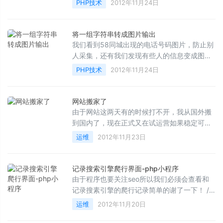
PHP技术
2012年11月24日
哈！ echo int...
将一组字符串转成图片输出
我们看到58同城出现的电话号码图片，防止别
人采集，还有我们发现有些人的信息变成图片
为了防止别人的采集，我们应该怎么做呢？这
PHP技术
2012年11月24日
里我给大家演示一...
网站搬家了
由于网站这两天有的时候打不开，我从国外搬
到国内了，现在正式又在试运营如果稳定可以
的话就这样用了，可能过些日子我还带给网站
运维
2012年11月23日
进行备案，可...
记录搜索引擎爬行界面-php小程序
由于程序也要关注seo所以我们必须会查看和
记录搜素引擎的爬行记录简单的谢了一下！ /*
* agent.php * @author 肖伟 *
运维
2012年11月20日
@description...