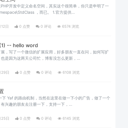
PHP开发中定义命名空间，其实这个很简单，你只是申明了一
个类，而类的名字是 Namespace\StdClass ，而已。 1.官方提供...
月12日
0 点赞
0
评论
6574 浏览
-- hello word
扩展，写了一个微信的扩展应用，好多朋友一直在问，如何写扩
也是因为这两天公司忙，博客没怎么更新，...
月29日
0 点赞
0
评论
6108 浏览
设置
，有兴趣的朋友去注册一下，支持一下，...
月25日
0 点赞
0
评论
6145 浏览