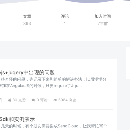
文章
评论
加入时间
393
1
7年前
irejs+juqery中出现的问题
个很奇怪的问题，先记录下来和简单的解决办法，以后慢慢分
来加在AngularJS的时候，只要require了Jqu...
日
30 点赞
0
评论
6984 浏览
P Sdk和实例演示