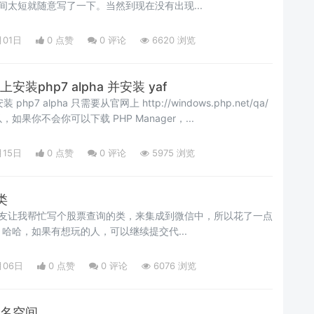
时间太短就随意写了一下。当然到现在没有出现...
月01日
0 点赞
0
评论
6620 浏览
上安装php7 alpha 并安装 yaf
安装 php7 alpha 只需要从官网上 http://windows.php.net/qa/
果你不会你可以下载 PHP Manager，...
月15日
0 点赞
0
评论
5975 浏览
类
二逼朋友让我帮忙写个股票查询的类，来集成到微信中，所以花了一点
哈哈，如果有想玩的人，可以继续提交代...
月06日
0 点赞
0
评论
6076 浏览
命名空间