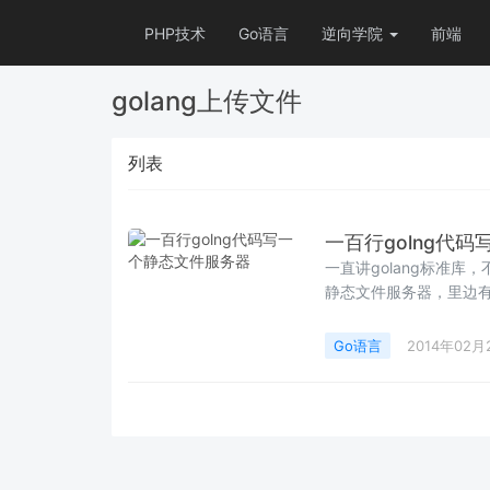
PHP技术
Go语言
逆向学院
前端
golang上传文件
列表
一百行golng代
一直讲golang标准
静态文件服务器，里边有上
Go语言
2014年02月