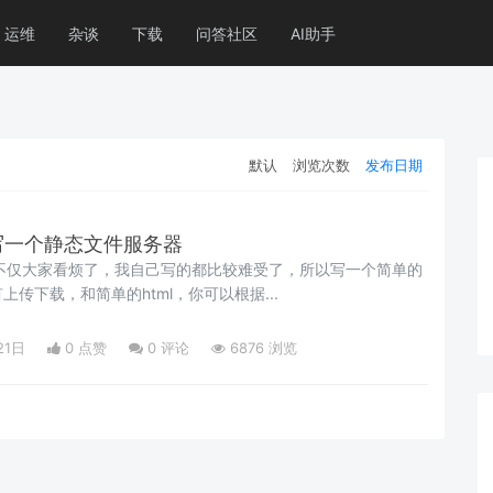
运维
杂谈
下载
问答社区
AI助手
默认
浏览次数
发布日期
码写一个静态文件服务器
库，不仅大家看烦了，我自己写的都比较难受了，所以写一个简单的
传下载，和简单的html，你可以根据...
21日
0 点赞
0
评论
6876 浏览