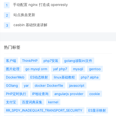
手动配置 nginx 打造成 openresty
1
站点换血更新
2
casbin 基础快速讲解
3
热门标签
客户端
ThinkPHP
php7安装
golang读取ini文件
图片处理
go mysql orm
yaf php7
mysqli
gentoo
DockerWeb
ES动态映射
linux基础教程
php7 alpha
GOlang
yar
docker Dockerfile
javascript
PHP定时执行
IP地址查询
angularjs provider
cookie
支付宝
百度词典采集
kernel
RR_SPDY_INADEQUATE_TRANSPORT_SECURITY
ES显示映射