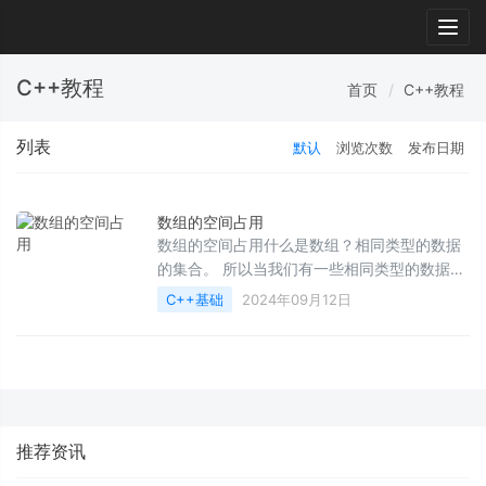
Togg
navig
C++教程
首页
C++教程
列表
默认
浏览次数
发布日期
数组的空间占用
数组的空间占用什么是数组？相同类型的数据
的集合。 所以当我们有一些相同类型的数据需
要放到一起的时候,就可以使用数组,以方便对其
C++基础
2024年09月12日
操作。
推荐资讯