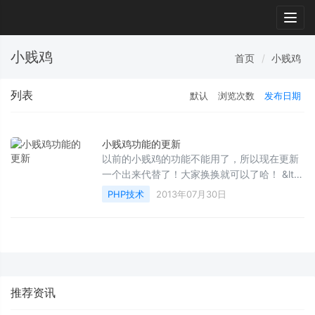
Togg
navig
小贱鸡
首页
小贱鸡
列表
默认
浏览次数
发布日期
小贱鸡功能的更新
以前的小贱鸡的功能不能用了，所以现在更新
一个出来代替了！大家换换就可以了哈！ &lt;?
php //转载注明:http://www.widuu.com
PHP技术
2013年07月30日
function sim...
推荐资讯