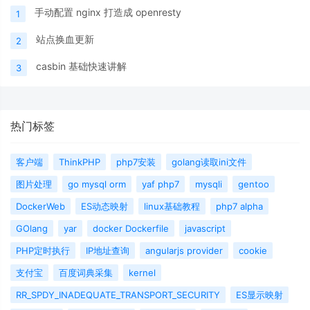
手动配置 nginx 打造成 openresty
1
站点换血更新
2
casbin 基础快速讲解
3
热门标签
客户端
ThinkPHP
php7安装
golang读取ini文件
图片处理
go mysql orm
yaf php7
mysqli
gentoo
DockerWeb
ES动态映射
linux基础教程
php7 alpha
GOlang
yar
docker Dockerfile
javascript
PHP定时执行
IP地址查询
angularjs provider
cookie
支付宝
百度词典采集
kernel
RR_SPDY_INADEQUATE_TRANSPORT_SECURITY
ES显示映射